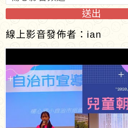
常說再見吧！」
Teeball全國樂樂
軍(二)字第1010239
大有國民小學辦理「1
送出
亞洲盃Teeball代
修正之「各級學校防
度教育優先區親職教
有關行政院人事行政
線上影音發佈者：ian
北區預賽」
凌執行計畫」，自即
「找到親師界線讓工
「工程人員留任獎金
大崗國民小學辦理「1
適用，請查照。
倍」
義及說明表」一案，
度教育優先區親職教
新明國中辦理「113
那些句點之後的家庭
育優先區親職教育講座
轉知「中華民國童軍2
透過藝術創作及桌遊
2026年全國海岸線
函轉國立臺灣師範大
動親子陪伴力」
活動實施計畫
育部運算思維推動計
轉知有關本府警察局「
灣燈會在桃園」第3
大湖國小辦理113學
制公告周知一案，請
優先區親職教育講座