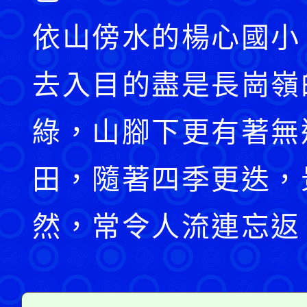
依山傍水的楊心國小
去入目的盡是長崗嶺
綠，山腳下更有著無
田，隨著四季更迭，
然，常令人流連忘返