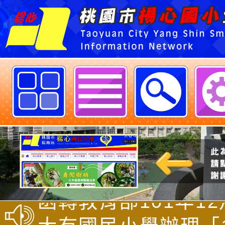
歡迎參觀：線上影音發佈者：ian網
轉知中華民國樂樂棒
會辦理「2025第十
函轉教育部101年12
Teeball全國樂樂
軍(二)字第1010239
大有國民小學辦理「1