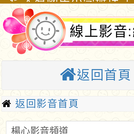
亞洲盃Teeball代
修正之「各級學校防
度教育優先區親職教
有關行政院人事行政
北區預賽」
凌執行計畫」，自即
「找到親師界線讓工
「工程人員留任獎金
大崗國民小學辦理「1
線上影音
適用，請查照。
倍」
義及說明表」一案，
度教育優先區親職教
新明國中辦理「113
音發佈者：
那些句點之後的家庭
育優先區親職教育講座
轉知「中華民國童軍2
透過藝術創作及桌遊
2026年全國海岸線
函轉國立臺灣師範大
優質校園
返回首頁
動親子陪伴力」
活動實施計畫
育部運算思維推動計
轉知有關本府警察局「
灣燈會在桃園」第3
大湖國小辦理113學
返回影音首頁
制公告周知一案，請
優先區親職教育講座
轉知中華民國樂樂棒
養親子共好 -- 跟
會辦理「2025第十
函轉教育部101年12