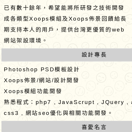
已有數十餘年，希望能將所研發之技術開發
常說再見吧！」
Teeball全國樂樂
軍(二)字第1010239
大有國民小學辦理「1
成各類型Xoops模組及Xoops佈景回饋給長
亞洲盃Teeball代
修正之「各級學校防
度教育優先區親職教
有關行政院人事行政
期支持本人的用戶，提供台灣更優質的web
北區預賽」
凌執行計畫」，自即
「找到親師界線讓工
「工程人員留任獎金
大崗國民小學辦理「1
網站架設環境。
適用，請查照。
倍」
義及說明表」一案，
度教育優先區親職教
新明國中辦理「113
設計專長
Photoshop PSD模板設計
那些句點之後的家庭
育優先區親職教育講座
轉知「中華民國童軍2
Xoops佈景/網站/設計開發
透過藝術創作及桌遊
2026年全國海岸線
函轉國立臺灣師範大
Xoops模組功能開發
動親子陪伴力」
活動實施計畫
育部運算思維推動計
轉知有關本府警察局「
熟悉程式：php7 , JavaScrupt , JQuery , aj
css3 , 網站seo優化與相關功能開發。
灣燈會在桃園」第3
大湖國小辦理113學
喜愛名言
制公告周知一案，請
優先區親職教育講座