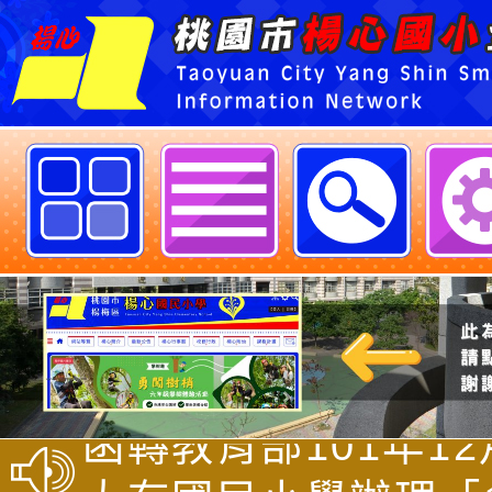
歡迎參觀：neilysestycedu佈
Neil hsu網站
轉知中華民國樂樂棒
會辦理「2025第十
函轉教育部101年12
Teeball全國樂樂
軍(二)字第1010239
大有國民小學辦理「1