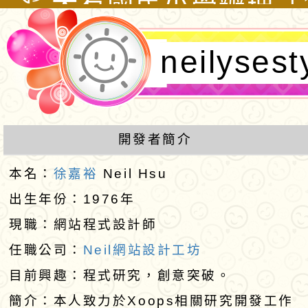
亞洲盃Teeball代
修正之「各級學校防
度教育優先區親職教
有關行政院人事行政
neilyses
北區預賽」
凌執行計畫」，自即
「找到親師界線讓工
「工程人員留任獎金
大崗國民小學辦理「1
適用，請查照。
倍」
義及說明表」一案，
度教育優先區親職教
新明國中辦理「113
佈景設計
那些句點之後的家庭
育優先區親職教育講座
轉知「中華民國童軍2
開發者簡介
嘉裕 Neil
透過藝術創作及桌遊
2026年全國海岸線
函轉國立臺灣師範大
本名：
徐嘉裕
Neil Hsu
動親子陪伴力」
活動實施計畫
育部運算思維推動計
轉知有關本府警察局「
出生年份：1976年
現職：網站程式設計師
灣燈會在桃園」第3
大湖國小辦理113學
任職公司：
Neil網站設計工坊
制公告周知一案，請
優先區親職教育講座
轉知中華民國樂樂棒
目前興趣：程式研究，創意突破。
養親子共好 -- 跟
會辦理「2025第十
函轉教育部101年12
簡介：本人致力於Xoops相關研究開發工作