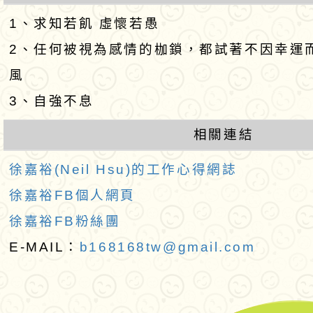
1、求知若飢 虛懷若愚
養親子共好 -- 跟
2、任何被視為感情的枷鎖，都試著不因幸運
常說再見吧！」
風
3、自強不息
相關連結
徐嘉裕(Neil Hsu)的工作心得網誌
徐嘉裕FB個人網頁
徐嘉裕FB粉絲團
E-MAIL：
b168168tw@gmail.com