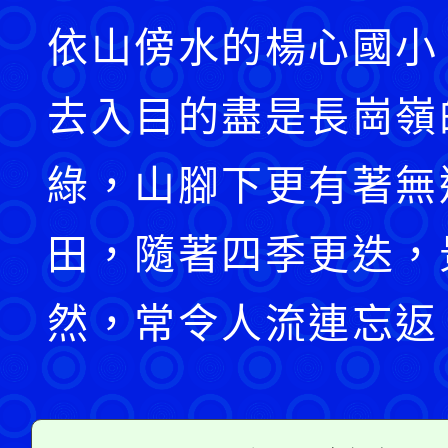
依山傍水的楊心國小
去入目的盡是長崗嶺
綠，山腳下更有著無
田，隨著四季更迭，
然，常令人流連忘返