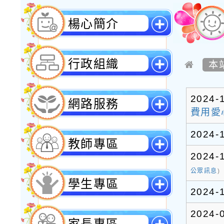
楊心簡介
展
開
行政組織
選
本
單
展
開
2024-
網路服務
選
費用愛
單
展
開
2024-
教師專區
選
單
2024-
展
開
公眾訊息
)
學生專區
選
2024-
單
展
開
2024-
家長專區
選