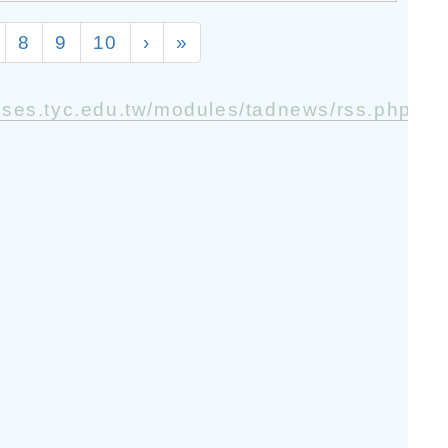
8
9
10
›
»
yses.tyc.edu.tw/modules/tadnews/rss.php