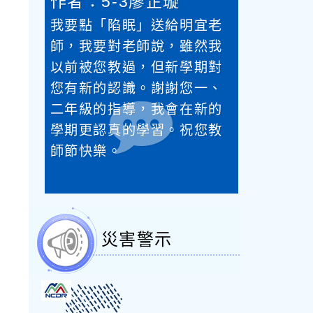
作者：5-3廖芷璇
作者：6-
送給仙
我要點「陷眠」送給明宜老
我們要點
師每天
師，我要對老師說，雖然我
給上賓老
老師
以前被您教過，但新學期對
陪我們走
您有新的認識。謝謝您一、
兩年，帶
二年級的指導，我會在新的
也很辛苦
學期更認真的學習。祝您教
多的老師
師節快樂。
所以想送
災害警示