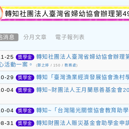
轉知社團法人臺灣省婦幼協會辦理第4
援助貧困學童學習費用愛心活動一案。
資訊網-優質校園
站消息
分月文章
電子報列表
11-25
轉知社團法人臺灣省婦幼協會辦理第
獎學金
心活動一案。
(
鄭之婷
/ 150 /
教務處
)
10-29
轉知「臺灣漁業經濟發展協會漁村
獎學金
10-04
轉知~財團法人王月蘭慈善基金會2
獎學金
10-04
轉知~「台灣陽光關懷協會教育助
獎學金
08-31
轉知財團法人賑災基金會助學金申
獎學金