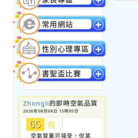
單
展
開
常用網站
選
單
展
開
性別心理專區
選
單
展
開
書聖盃比賽
選
單
展
開
選
Zhongli
的即時空氣品質
單
2026年08月08日 15時05分
65
良
空氣質量可接受，但某