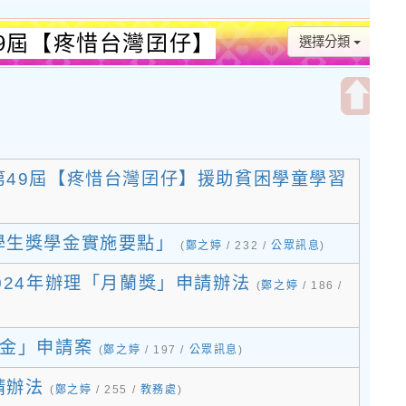
9屆【疼惜台灣囝仔】
選擇分類
:桃園市楊心國小全球
開
啟
上
49屆【疼惜台灣囝仔】援助貧困學童學習
方
區
塊
學生獎學金實施要點」
(
鄭之婷
/ 232 /
公眾訊息
)
024年辦理「月蘭獎」申請辦法
(
鄭之婷
/ 186 /
學金」申請案
(
鄭之婷
/ 197 /
公眾訊息
)
請辦法
(
鄭之婷
/ 255 /
教務處
)