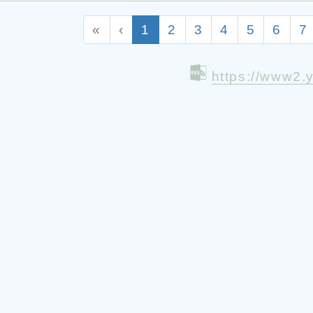
(current)
«
‹
1
2
3
4
5
6
7
https://www2.